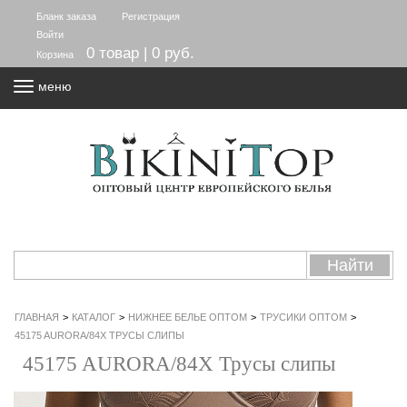
Бланк заказа
Регистрация
Войти
0 товар | 0 руб.
Корзина
меню
ГЛАВНАЯ
>
КАТАЛОГ
>
НИЖНЕЕ БЕЛЬЕ ОПТОМ
>
ТРУСИКИ ОПТОМ
>
45175 AURORA/84X ТРУСЫ СЛИПЫ
45175 AURORA/84X Трусы слипы