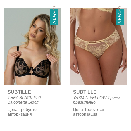
90G (49)
90H (40)
90I (37)
NEW
NEW
90J (31)
90K (27)
90L (2)
90M (1)
95B (14)
95C (77)
95D (73)
95E (55)
95F (48)
95G (38)
95H (34)
SUBTILLE
SUBTILLE
95I (30)
THEA BLACK Soft
YASMIN YELLOW Трусы
Balconette Бюст
95J (26)
бразильяно
95K (2)
Цена:
Требуется
Цена:
Требуется
авторизация
авторизация
95L (2)