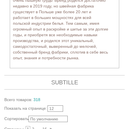
очень пышную грудь! Бренд родился достаточно
75J (47)
недавно в 2019 году, но швейная фабрика
75K (38)
существует в Польше уже более 20 лет и
75L (34)
работает в больших мощностях для всей
75M (29)
польской индустрии белья. Тем самым, имея
75N (6)
огромный опыт в раскройке и шитье за эти долгие
75O (1)
годы, и приобретя все необходимые навыки
75P (1)
производства, и родился этот уникальный,
самодостаточный, выверенный до мелочей,
80B (14)
собственный бренд фабрики, сплотив в себе весь
80C (93)
опыт, знания и потребности рынка.
80D (86)
80E (77)
80F (73)
80G (71)
SUBTILLE
80H (48)
80I (47)
Всего
товаров
:
318
80J (38)
80K (36)
Показать
на странице
:
12
80L (31)
Сортировать:
По умолчанию
80M (25)
80N (2)