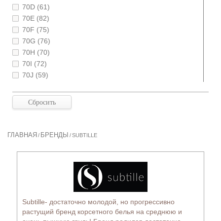
70D (61)
70E (82)
70F (75)
70G (76)
70H (70)
70I (72)
70J (59)
70K (56)
70L (45)
70M (34)
70N (31)
75B (6)
ГЛАВНАЯ
БРЕНДЫ
/
/
SUBTILLE
75C (92)
75D (93)
75E (82)
75F (82)
75G (77)
75H (69)
Subtille- достаточно молодой, но прогрессивно
75I (52)
растущий бренд корсетного белья на среднюю и