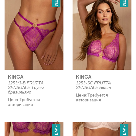
NEW
NEW
KINGA
KINGA
1253/3-B FRUTTA
1253-SC FRUTTA
SENSUALE Трусы
SENSUALE Бюст
бразильяно
Цена:
Требуется
Цена:
Требуется
авторизация
авторизация
NEW
NEW