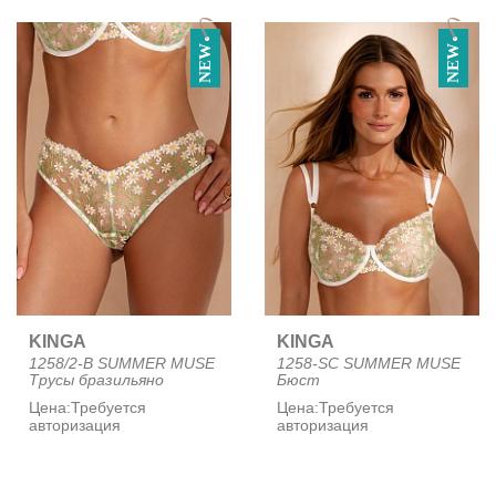
90C (55)
90D (47)
NEW
NEW
90E (44)
90F (23)
90G (13)
90H (8)
90I (10)
95A (1)
95B (19)
95C (30)
95D (28)
95E (24)
95F (17)
KINGA
KINGA
95G (9)
1258/2-B SUMMER MUSE
1258-SC SUMMER MUSE
95H (8)
Трусы бразильяно
Бюст
Цена:
Требуется
Цена:
Требуется
авторизация
авторизация