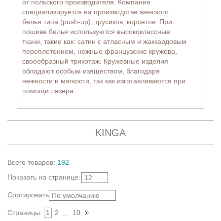
80D (66)
от польского производителя. Компания
специализируется на производстве женского
80E (66)
белья типа (push-up), трусиков, корсетов. При
80F (49)
пошиве белья используются высококлассные
80G (43)
ткани, такие как: сатин с атласным и жаккардовым
80H (21)
переплетением, нежные французские кружева,
80I (15)
своеобразный трикотаж. Кружевные изделия
80J (9)
обладают особым изяществом, благодаря
80K (7)
нежности и мягкости, так как изготавливаются при
помощи лазера.
85A (15)
85B (52)
85C (69)
85D (60)
KINGA
85E (49)
85F (42)
85G (23)
Всего
товаров
:
192
85H (14)
Показать
на странице
:
12
85I (9)
85J (10)
Сортировать:
По умолчанию
90A (14)
Страницы:
1
2
10
...
90B (35)