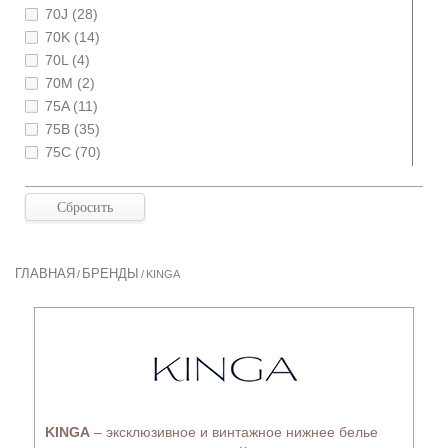
70J (28)
70K (14)
70L (4)
70M (2)
75A (11)
75B (35)
75C (70)
75D (68)
75E (69)
75F (63)
75G (51)
75H (44)
ГЛАВНАЯ
БРЕНДЫ
/
/
KINGA
75I (22)
75J (14)
75K (9)
75L (2)
80A (16)
80B (53)
80C (72)
KINGA
– эксклюзивное и винтажное нижнее белье