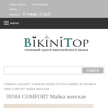
Бланк заказа
Регистрация
Войти
0 товар | 0 руб.
Корзина
меню
ГЛАВНАЯ
>
КАТАЛОГ
>
НИЖНЕЕ БЕЛЬЕ ОПТОМ
>
МАЙКИ, ФУТБОЛКИ
>
39584 COMFORT МАЙКА ЖЕНСКАЯ
39584 COMFORT Майка женская