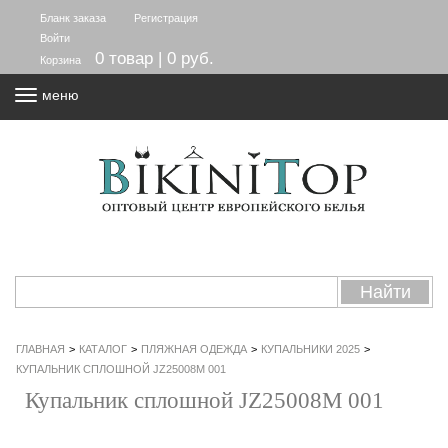
Бланк заказа
Регистрация
Войти
0 товар | 0 руб.
Корзина
меню
ГЛАВНАЯ
>
КАТАЛОГ
>
ПЛЯЖНАЯ ОДЕЖДА
>
КУПАЛЬНИКИ 2025
>
КУПАЛЬНИК СПЛОШНОЙ JZ25008M 001
Купальник сплошной JZ25008M 001