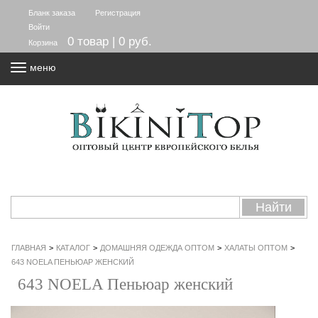
Бланк заказа
Регистрация
Войти
0 товар | 0 руб.
Корзина
меню
ГЛАВНАЯ
>
КАТАЛОГ
>
ДОМАШНЯЯ ОДЕЖДА ОПТОМ
>
ХАЛАТЫ ОПТОМ
>
643 NOELA ПЕНЬЮАР ЖЕНСКИЙ
643 NOELA Пеньюар женский