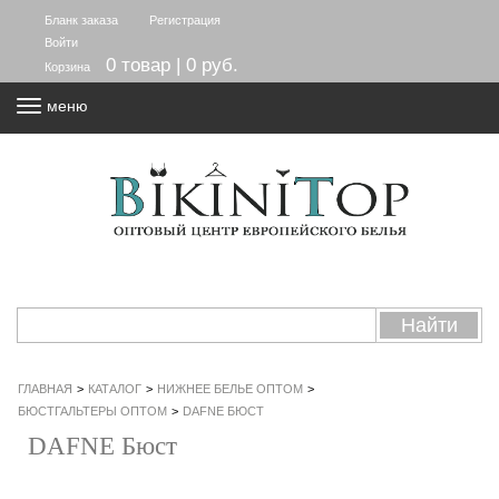
Бланк заказа
Регистрация
Войти
0 товар | 0 руб.
Корзина
меню
ГЛАВНАЯ
>
КАТАЛОГ
>
НИЖНЕЕ БЕЛЬЕ ОПТОМ
>
БЮСТГАЛЬТЕРЫ ОПТОМ
>
DAFNE БЮСТ
DAFNE Бюст